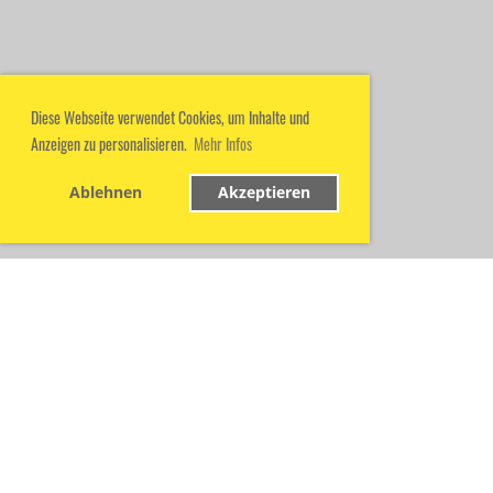
Diese Webseite verwendet Cookies, um Inhalte und
Anzeigen zu personalisieren.
Mehr Infos
Ablehnen
Akzeptieren
© TC Gieboldehausen
Erstellt mit ClubDesk Vereinssoftware