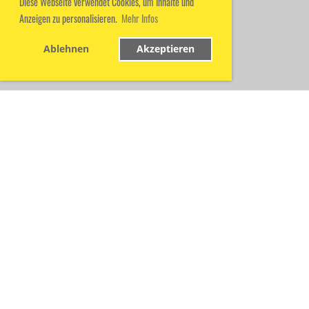
Diese Webseite verwendet Cookies, um Inhalte und
Anzeigen zu personalisieren.
Mehr Infos
Ablehnen
Akzeptieren
© TC Gieboldehausen
Erstellt mit ClubDesk Vereinssoftware
Impressum
Datenschutz