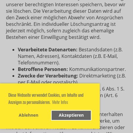
unserer berechtigten Interessen speichern, bevor wir
sie löschen. Die Verarbeitung dieser Daten wird auf
den Zweck einer möglichen Abwehr von Ansprüchen
beschränkt. Ein individueller Löschungsantrag ist
jederzeit möglich, sofern zugleich das ehemalige
Bestehen einer Einwilligung bestätigt wird.
Verarbeitete Datenarten:
Bestandsdaten (z.B.
Namen, Adressen), Kontaktdaten (z.B. E-Mail,
Telefonnummern).
Betroffene Personen:
Kommunikationspartner.
Zwecke der Verarbeitung:
Direktmarketing (z.B.
per E-Mail oder postalisch).
Rechtsgrundlagen:
Einwilligung (Art. 6 Abs. 1 S.
Diese Webseite verwendet Cookies, um Inhalte und
1 lit. a DSGVO), Berechtigte Interessen (Art. 6
Abs. 1 S. 1 lit. f. DSGVO).
Anzeigen zu personalisieren.
Mehr Infos
Präsenzen in sozialen Netzwerken
Wir unterhalten
Ablehnen
Akzeptieren
Onlinepräsenzen innerhalb sozialer Netzwerke, um
mit den dort aktiven Nutzern zu kommunizieren oder